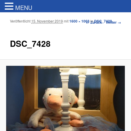
MENU
Veröffentlicht
15. November 2019
mit
1600 × 1068
in
DSC_7428
Bilder-Navigation
← Zurück
Weiter →
DSC_7428