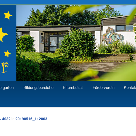
eseinrichtung Sterntaler
ergarten
Bildungsbereiche
Elternbeirat
Förderverein
Kontak
hseln
× 4032
in
20190516_112003