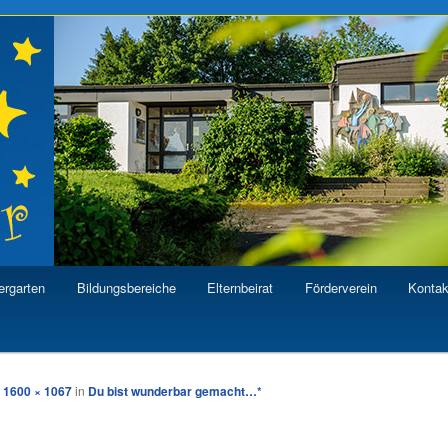
eseinrichtung Sterntaler
ergarten
Bildungsbereiche
Elternbeirat
Förderverein
Kontak
hseln
t
1600 × 1067
in
Du bist wunderbar gemacht…*