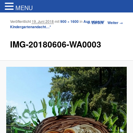
MENU
Veröffentlicht
19. Juni 2018
mit
900 × 1600
in
Aus unserer
Bilder-Navigation
← Zurück
Weiter →
Kindergartenandacht…*
IMG-20180606-WA0003