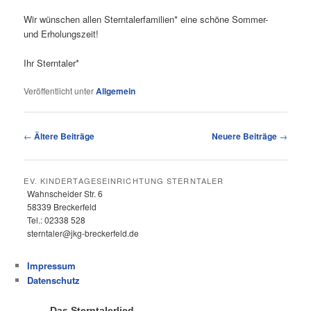
Wir wünschen allen Sterntalerfamilien* eine schöne Sommer-
und Erholungszeit!
Ihr Sterntaler*
Veröffentlicht unter
Allgemein
Artikelnavigation
←
Ältere Beiträge
Neuere Beiträge
→
EV. KINDERTAGESEINRICHTUNG STERNTALER
Wahnscheider Str. 6
58339 Breckerfeld
Tel.: 02338 528
sterntaler@jkg-breckerfeld.de
Impressum
Datenschutz
Das Sterntalerlied