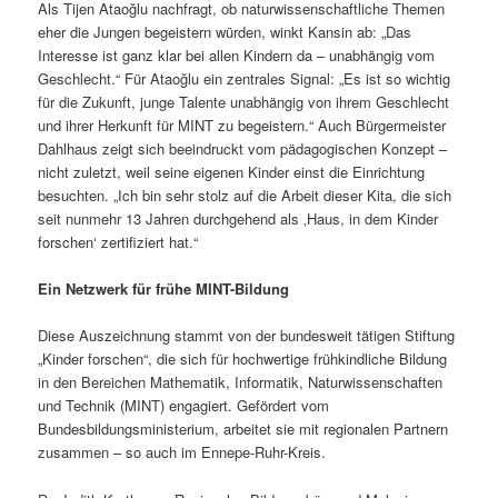
Als Tijen Ataoğlu nachfragt, ob naturwissenschaftliche Themen
eher die Jungen begeistern würden, winkt Kansin ab: „Das
Interesse ist ganz klar bei allen Kindern da – unabhängig vom
Geschlecht.“ Für Ataoğlu ein zentrales Signal: „Es ist so wichtig
für die Zukunft, junge Talente unabhängig von ihrem Geschlecht
und ihrer Herkunft für MINT zu begeistern.“ Auch Bürgermeister
Dahlhaus zeigt sich beeindruckt vom pädagogischen Konzept –
nicht zuletzt, weil seine eigenen Kinder einst die Einrichtung
besuchten. „Ich bin sehr stolz auf die Arbeit dieser Kita, die sich
seit nunmehr 13 Jahren durchgehend als ‚Haus, in dem Kinder
forschen‘ zertifiziert hat.“
Ein Netzwerk für frühe MINT-Bildung
Diese Auszeichnung stammt von der bundesweit tätigen Stiftung
„Kinder forschen“, die sich für hochwertige frühkindliche Bildung
in den Bereichen Mathematik, Informatik, Naturwissenschaften
und Technik (MINT) engagiert. Gefördert vom
Bundesbildungsministerium, arbeitet sie mit regionalen Partnern
zusammen – so auch im Ennepe-Ruhr-Kreis.