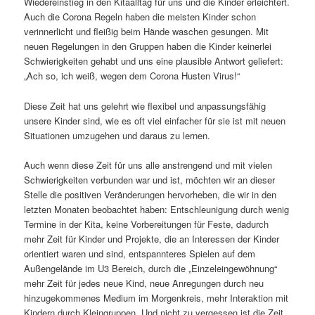
Wiedereinstieg in den Kitaalltag für uns und die Kinder erleichtert.
Auch die Corona Regeln haben die meisten Kinder schon
verinnerlicht und fleißig beim Hände waschen gesungen. Mit
neuen Regelungen in den Gruppen haben die Kinder keinerlei
Schwierigkeiten gehabt und uns eine plausible Antwort geliefert:
„Ach so, ich weiß, wegen dem Corona Husten Virus!“
Diese Zeit hat uns gelehrt wie flexibel und anpassungsfähig
unsere Kinder sind, wie es oft viel einfacher für sie ist mit neuen
Situationen umzugehen und daraus zu lernen.
Auch wenn diese Zeit für uns alle anstrengend und mit vielen
Schwierigkeiten verbunden war und ist, möchten wir an dieser
Stelle die positiven Veränderungen hervorheben, die wir in den
letzten Monaten beobachtet haben: Entschleunigung durch wenig
Termine in der Kita, keine Vorbereitungen für Feste, dadurch
mehr Zeit für Kinder und Projekte, die an Interessen der Kinder
orientiert waren und sind, entspannteres Spielen auf dem
Außengelände im U3 Bereich, durch die „Einzeleingewöhnung“
mehr Zeit für jedes neue Kind, neue Anregungen durch neu
hinzugekommenes Medium im Morgenkreis, mehr Interaktion mit
Kindern durch Kleingruppen. Und nicht zu vergessen ist die Zeit,