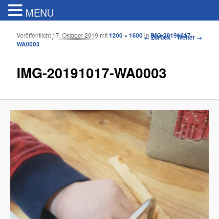
MENU
Veröffentlicht
17. Oktober 2019
mit
1200 × 1600
in
IMG-20191017-
Bilder-Navigation
← Zurück
Weiter →
WA0003
IMG-20191017-WA0003