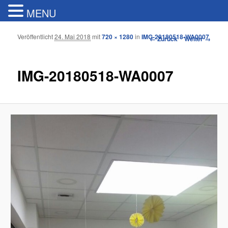
MENU
Veröffentlicht
24. Mai 2018
mit
720 × 1280
in
IMG-20180518-WA0007
Bilder-Navigation
← Zurück
Weiter →
IMG-20180518-WA0007