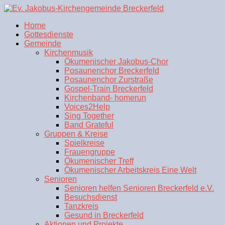
Home
Gottesdienste
Gemeinde
Kirchenmusik
Ökumenischer Jakobus-Chor
Posaunenchor Breckerfeld
Posaunenchor Zurstraße
Gospel-Train Breckerfeld
Kirchenband- homerun
Voices2Help
Sing Together
Band Grateful
Gruppen & Kreise
Spielkreise
Frauengruppe
Ökumenischer Treff
Ökumenischer Arbeitskreis Eine Welt
Senioren
Senioren helfen Senioren Breckerfeld e.V.
Besuchsdienst
Tanzkreis
Gesund in Breckerfeld
Aktionen und Projekte