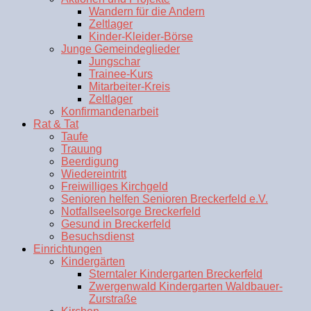
Wandern für die Andern
Zeltlager
Kinder-Kleider-Börse
Junge Gemeindeglieder
Jungschar
Trainee-Kurs
Mitarbeiter-Kreis
Zeltlager
Konfirmandenarbeit
Rat & Tat
Taufe
Trauung
Beerdigung
Wiedereintritt
Freiwilliges Kirchgeld
Senioren helfen Senioren Breckerfeld e.V.
Notfallseelsorge Breckerfeld
Gesund in Breckerfeld
Besuchsdienst
Einrichtungen
Kindergärten
Sterntaler Kindergarten Breckerfeld
Zwergenwald Kindergarten Waldbauer-
Zurstraße